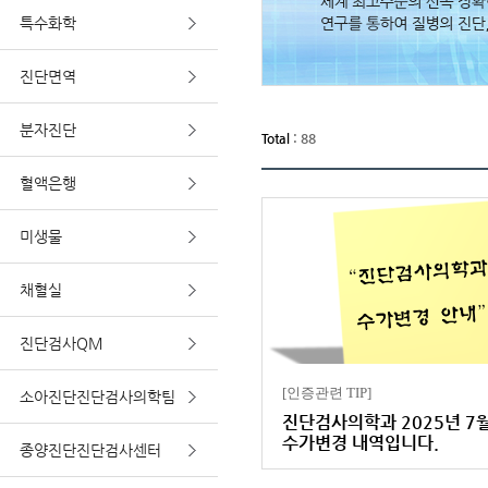
특수화학
진단면역
분자진단
Total
: 88
혈액은행
미생물
채혈실
진단검사QM
[인증관련 TIP]
소아진단진단검사의학팀
진단검사의학과 2025년 7
수가변경 내역입니다.
종양진단진단검사센터