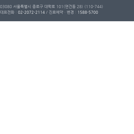
03080 서울특별시 종로구 대학로 101(연건동 28) (110-744)
대표전화 :
02-2072-2114
/ 진료예약ㆍ변경 :
1588-5700