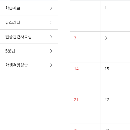
1
학술자료
뉴스레터
인증관련자료실
7
8
5분팁
학생현장실습
14
15
21
22