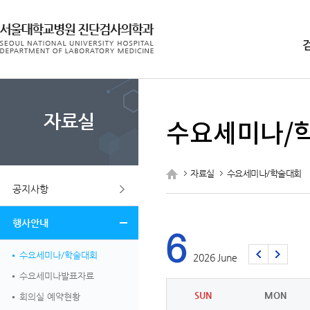
주메뉴
자료실
수요세미나/
자료실
수요세미나/학술대회
공지사항
행사안내
6
수요세미나/학술대회
2026
June
수요세미나발표자료
SUN
MON
회의실 예약현황